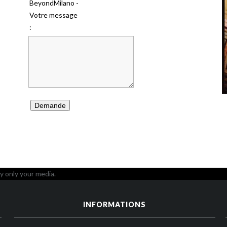
BeyondMilano -
Votre message
:
Demande
y only your media.
INFORMATIONS