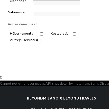
Téléphone :
Nationalité :
Autres demandes ?
Hébergements
Restauration
Autre(s) service(s)
D
Cannot get other user media. API shut down by Instagram. Sorry. Displa
BEYONDMILANO X BEYONDTRAVELS