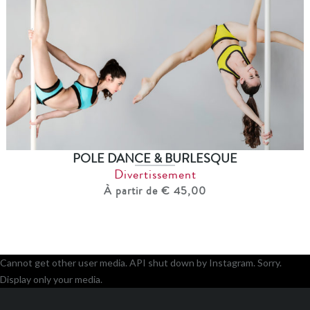
POLE DANCE & BURLESQUE
Divertissement
À partir de € 45,00
Cannot get other user media. API shut down by Instagram. Sorry.
Display only your media.